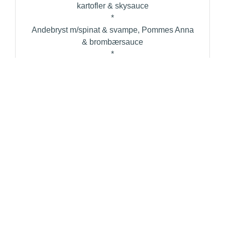
kartofler & skysauce
*
Andebryst m/spinat & svampe, Pommes Anna
& brombærsauce
*
Vildt m/svampe, tranebær & valnødder.
Kartofler & vildtsauce
FRA GRILLEN
Bøf Bearnaise m/årstidens grønt & ristede
kartofler
*
Peberboeuf 250 g. m/årstidens grønt & ristede
kartofler
*