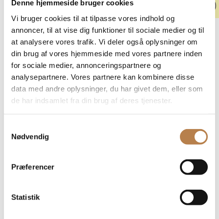
Denne hjemmeside bruger cookies
Har du allergi eller er du vegetar, så oplys venligst
Vi bruger cookies til at tilpasse vores indhold og
dette ved bordbestilling
annoncer, til at vise dig funktioner til sociale medier og til
at analysere vores trafik. Vi deler også oplysninger om
Aften
din brug af vores hjemmeside med vores partnere inden
Frokost
for sociale medier, annonceringspartnere og
analysepartnere. Vores partnere kan kombinere disse
Brunch
data med andre oplysninger, du har givet dem, eller som
de har indsamlet fra din brug af deres tjenester.
AFTENMENU
Samtykkevalg
Nødvendig
– vores aftenmenuer følger årstiden
Du kan printe vores aftenmenu her
Præferencer
Statistik
FORRETTER