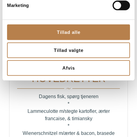
Marketing
Suppe: Skaldyrsbisque
*
Hjemmerøget laks m/rygeostecreme &
Tillad alle
asparges
*
Oksecarpaccio m/parmesan & pinjekerner
Tillad valgte
Afvis
HOVEDRETTER
Dagens fisk, spørg tjeneren
*
Lammeculotte m/stegte kartofler, ærter
francaise, & timiansky
*
Wienerschnitzel m/ærter & bacon, brasede