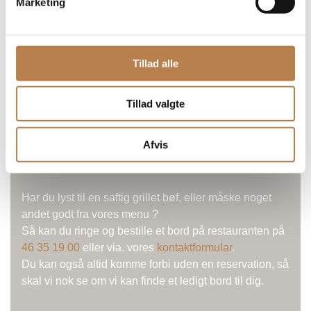
Marketing
Tillad alle
Tillad valgte
ØNSKER DU AT BOOKE
Afvis
ET BORD ?
Har du lyst til en saftig grillet bøf, eller måske noget
andet godt fra vores menu ?
Så kan du ringe og bestille et bord på restauranten på
46 35 19 00
eller via. vores
kontaktformular
.
Du kan også altid komme forbi uden en reservation, så
skal vi nok se om vi kan finde et ledigt bord til dig.