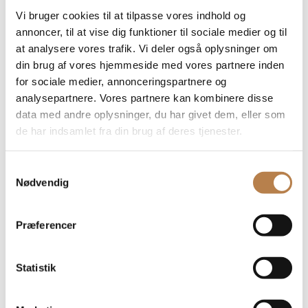
Vi bruger cookies til at tilpasse vores indhold og
annoncer, til at vise dig funktioner til sociale medier og til
VELKOMMEN TIL
at analysere vores trafik. Vi deler også oplysninger om
din brug af vores hjemmeside med vores partnere inden
RESTAURANT
for sociale medier, annonceringspartnere og
analysepartnere. Vores partnere kan kombinere disse
UPSTAIRS I ROSKILDE
data med andre oplysninger, du har givet dem, eller som
de har indsamlet fra din brug af deres tjenester.
Hos Restaurant Upstairs i Roskilde tilbyder vi retter, der er
inspireret af de europæiske egne herunder Frankrig og
Samtykkevalg
Italien.
Nødvendig
Men med et twist af det nordiske køkken.
Vores store saftige grillede bøffer er vores varemærke og
Præferencer
serveres altid med årstidernes grøntsager.
Vi tilbyder både brunch, frokost og en lækker tre retters
aftensmenu, hvor du selv kan vælge ud fra et udvalg af
Statistik
retter.