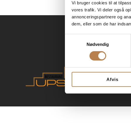
Vi bruger cookies til at tilpas
vores trafik. Vi deler også 
annonceringspartnere og anal
dem, eller som de har indsaml
Samtykkevalg
Restaur
Nødvendig
Skomage
4000 Ro
46 3
Rest
Afvis