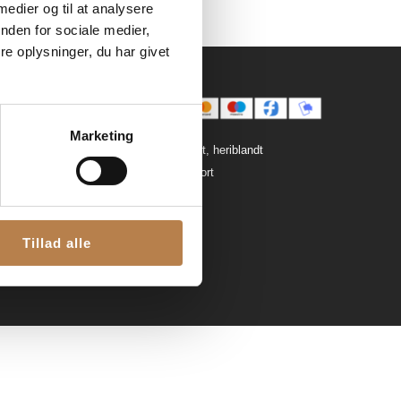
 medier og til at analysere
nden for sociale medier,
e oplysninger, du har givet
Marketing
Vi tager også andre kort, heriblandt
Roskilde StjerneGavekort
Tillad alle