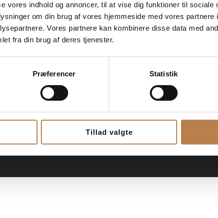
se vores indhold og annoncer, til at vise dig funktioner til sociale
oplysninger om din brug af vores hjemmeside med vores partnere i
ysepartnere. Vores partnere kan kombinere disse data med andr
et fra din brug af deres tjenester.
ant Upstairs
Åbningstider
Præferencer
Statistik
rgade 4 1. sal
Mandag – lørdag :
skilde
Frokost 11.00 – 16.00
5 19 00
Aften 17.30 – 21.00
Restauranten lukker kl. 22.00
aurant@upstairs-roskilde.dk
Tillad valgte
Søn- og helligdage :
lukket for a la carte